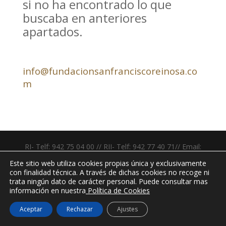
si no ha encontrado lo que
buscaba en anteriores
apartados.
info@fundacionsanfranciscoreinosa.co
m
RI- Telf: 942 75 04 00 // RII- Telf: 942 77 40 71// Email:
info@fundacionsanfranciscoreinosa.com
Este sitio web utiliza cookies propias única y exclusivamente
con finalidad técnica. A través de dichas cookies no recoge ni
trata ningún dato de carácter personal. Puede consultar mas
información en nuestra
Política de Cookies
Aceptar
Rechazar
Ajustes