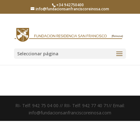
+34 942750400
info@fundacionsanfranciscoreinosa.com
Seleccionar página
RI- Telf: 942 75 04 00 // RII- Telf: 942 77 40 71// Email:
info@fundacionsanfranciscoreinosa.com