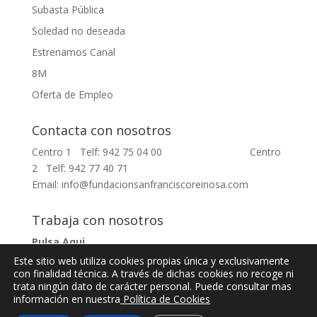
Subasta Pública
Soledad no deseada
Estrenamos Canal
8M
Oferta de Empleo
Contacta con nosotros
Centro 1 Telf: 942 75 04 00 Centro
2 Telf: 942 77 40 71
Email: info@fundacionsanfranciscoreinosa.com
Trabaja con nosotros
Pulsa Aqui
Este sitio web utiliza cookies propias única y exclusivamente
con finalidad técnica. A través de dichas cookies no recoge ni
trata ningún dato de carácter personal. Puede consultar mas
información en nuestra
Política de Cookies
RI- Telf: 942 75 04 00 // RII- Telf: 942 77 40 71// Email: