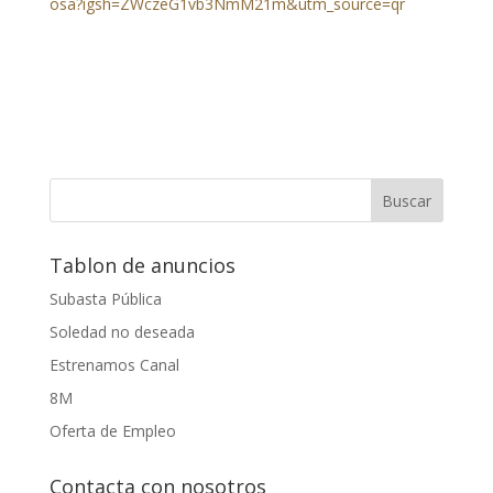
osa?igsh=ZWczeG1vb3NmM21m&utm_source=qr
Tablon de anuncios
Subasta Pública
Soledad no deseada
Estrenamos Canal
8M
Oferta de Empleo
Contacta con nosotros